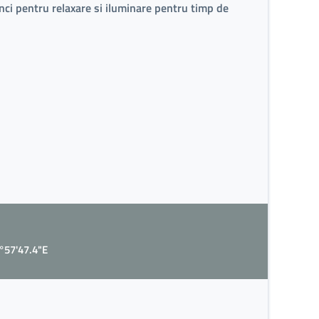
anci pentru relaxare si iluminare pentru timp de
4°57'47.4"E