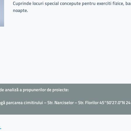
Cuprinde locuri special concepute pentru exerciti fizice, b
noapte.
de analiză a propunerilor de proiecte:
ă parcarea cimitirului – Str. Narciselor – Str. Florilor 45°50'27.0"N 2
L