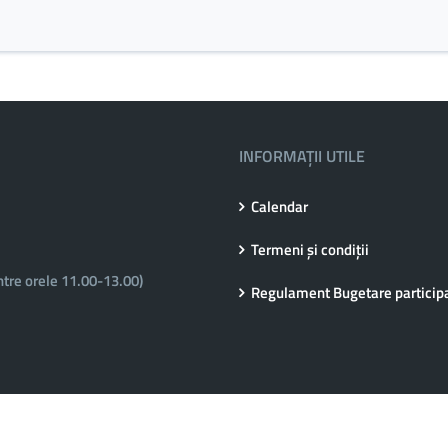
INFORMAȚII UTILE
Calendar
Termeni și condiții
ntre orele 11.00-13.00)
Regulament Bugetare particip
Copyright © 2020 - Primăria Municipiului Făgăraș
O soluție de
bugetare participativă
implementată de
EVOZON