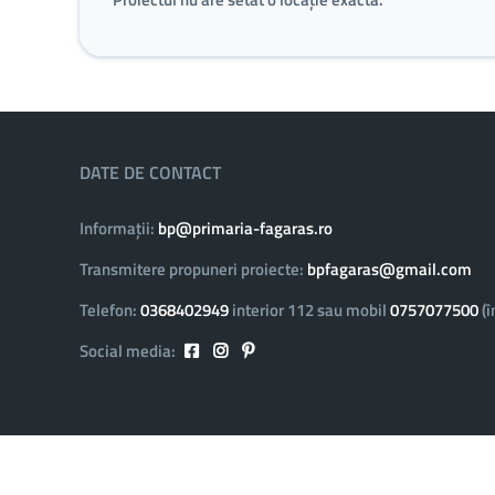
DATE DE CONTACT
Informații:
bp@primaria-fagaras.ro
Transmitere propuneri proiecte:
bpfagaras@gmail.com
Telefon:
0368402949
interior 112 sau mobil
0757077500
(î
Social media: