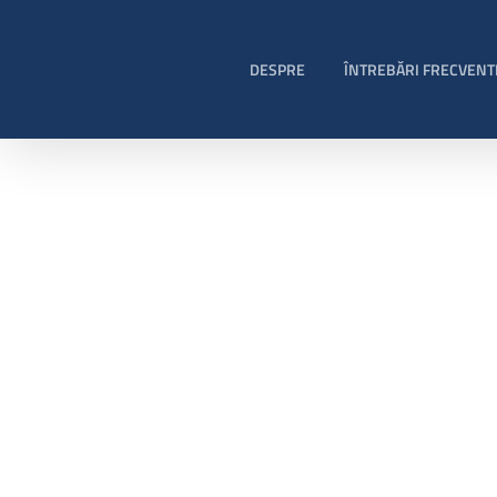
Skip
to
content
DESPRE
ÎNTREBĂRI FRECVENT