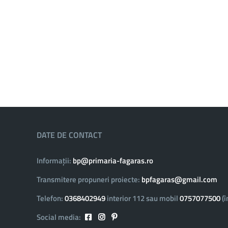
DATE DE CONTACT
Informații:
bp@primaria-fagaras.ro
Transmitere propuneri proiecte:
bpfagaras@gmail.com
Telefon:
0368402949
interior 112 sau mobil
0757077500
(î
Social media: